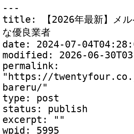
---

title: 【2026年最新
な優良業者

date: 2024-07-04T04:28:0
modified: 2026-06-30T03
permalink: 
"https://twentyfour.co.
bareru/"

type: post

status: publish

excerpt: ""

wpid: 5995
