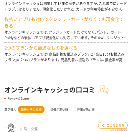
オンラインキャッシュは創業して18年の歴史がありますが、これまでにカード
トラブルはありません。現金化したいけれど、カードの利用停止が不安な人も、
オンラインキャッシュなら安心です。
後払いアプリも対応でクレジットカードがなくても現金化で
きる
オンラインキャッシュでは、クレジットカードだけでなく、バンドルカード・
Paidyなどの後払いアプリ現金化にも対応しています。そのため、クレジットカ
ードを持っていない人でも、後払いアプリを活用して現金化が可能です。
2つのプランから最適なものを選べる
オンラインキャッシュでは『商品到着お振込みプラン』と『当日10分お振込み
プラン』の2つのプランがあります。商品到着お振込みプランは、換金率が高い
ですが、商品が自宅に届く・お金を受け取るのに時間がかります。当日10分お
振込みプランは、商品が自宅に届かずお金を素早く受け取れますが、換金率や
やや低めに設定されています。
オンラインキャッシュの口コミ
Review & Score
並び替え
新着クチコミ順
評価が高い順
評価が低い順
3
口コミを共有
川島 夕浬
2023/08/07