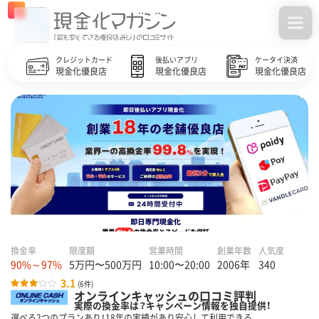
クレジットカード
後払いアプリ
ケータイ決済
現金化優良店
現金化優良店
現金化優良店
換金率
限度額
営業時間
創業年数
人気度
90%～97%
5万円〜500万円
10:00〜20:00
2006年
340
3.1
(6件)
オンラインキャッシュの口コミ評判
実際の換金率は？キャンペーン情報を独自提供！
選べる2つのプランあり！18年の実績があり安心して利用できる