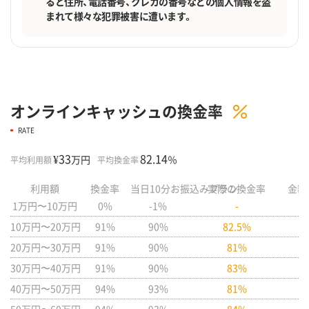
ると住所、電話番号、クレカの番号などの個人情報を盗
まれて様々な犯罪被害に遭います。
オンラインキャッシュの換金率
RATE
¥33
82.14
万円
％
平均利用額
平均換金率
利用額
換金率
当日10分お振込みプラン
実際の換金率
金額
1万円〜10万円
0%
-1%
-
10万円〜20万円
91%
90%
82.5%
20万円〜30万円
91%
90%
81%
30万円〜40万円
91%
90%
83%
40万円〜50万円
94%
93%
81%
50万円〜60万円
94%
93%
84%