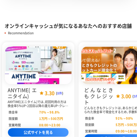
オンラインキャッシュが気になるあなたへのおすすめ店舗
Recommendation
427
2
1
2
ANYTIME(エ
どんなとき
3.30
(
8件
)
ニタイム)
もクレジッ
3.00
(
5
ト
ANYTIME(エニタイム)では、初回利用の方は
換金率5％UP・2回目以降の還元率UP・クレジ
どんなときもクレジットは、あらかじ
ットカードの利用で換金率UP・12時～17時
られた換金率で現金化するため、手数
換金率
70
%～
98.8
%
までのお申込みで換金率大幅UPなど、複数の
切かかりません。最低換金率91％・最
換金率強化プランを提供しています。クレジ
換金率
91
%～
98
%
限度額
1
万円～
500
万円
率98％と、業界最高レベルの換金率を
ットカードと後払いアプリの現金化に対応
います。また、最短10分と素早い振込
限度額
5
万円～
500
万
営業時間
08:00〜23:00
し、クレジットカードを持っていない人も現
能で、即日現金化も叶います。満20歳
金化が叶います。また、利用者数は1.5万人を
営業時間
09:00〜18:00
68歳以下の方でという条件を満たせば
公式サイトを見る
突破。顧客満足度も高くなっています。
員以外のパート・アルバイト、派遣、契