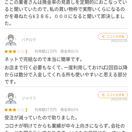
ここの業者さんは換金率の見直しを定期的におこなってい
ると聞いていたので、私の買い物枠で実際いくらになるの
かを尋ねたら¥３８６，０００になると聞いて即決しまし
た。
3
口コミを共有
バチロウ
2022/11/20
3
利用額22万円
換金率81％
ネットで完結なので本当に簡単です。
お店まで行く必要もなくて、一度利用しておけば2回目以降
からは数分で入金してくれる所も使いやすいと思える部分
です。
3
口コミを共有
ジャワフ
2022/07/03
3
利用額37万円
換金率83％
受注が減っていたので助りました。
コロナが明けてからも業績が中々上向きにならず、会社の