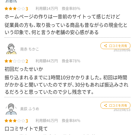
3
利用額14万円
換金率89％
ホームページの作りは一昔前のサイトって感じだけど
従業員の方も、取り扱っている商品も昔ながらの現金化と
いう印象で、何と言うか老舗の安心感がある
2
口コミを共有
南赤 ちかこ
2023/09/06
2
利用額44万円
換金率78％
初回だったせいか
振り込まれるまでに1時間10分かかりました。初回は時間
がかかると聞いていたのですが、30分もあれば振込みされ
るだろうと思っていたので少し残念です。
3
口コミを共有
奥荻 ふうめ
2023/08/13
3
利用額46万円
換金率84％
口コミサイトで見て