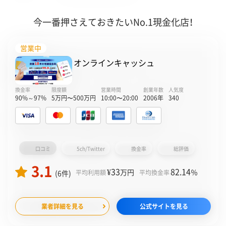
今一番押さえておきたいNo.1現金化店！
営業中
オンラインキャッシュ
換金率
限度額
営業時間
創業年数
人気度
90%～97%
5万円〜500万円
10:00〜20:00
2006年
340
口コミ
5ch/Twitter
換金率
総評価
3.1
¥33
82.14
万円
％
(6件)
平均利用額
平均換金率
業者詳細を見る
公式サイトを見る