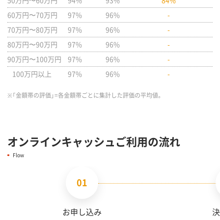
60万円〜70万円
97%
96%
-
70万円〜80万円
97%
96%
-
80万円〜90万円
97%
96%
-
90万円〜100万円
97%
96%
-
100万円以上
97%
96%
-
※「金額帯の評価」=各金額帯ごとに集計した評価の平均値。
オンラインキャッシュご利用の流れ
Flow
01
お申し込み
決