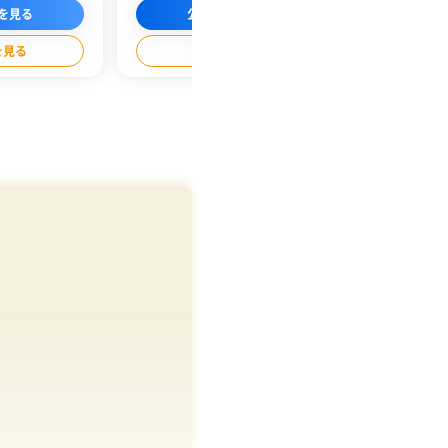
ト、派遣、契約社員
証しています。個人プラン・法人プランと2つ
金化が叶います
を見る
公式サイトを見る
利用できます。
のプランがあり、ご自身の状況に合った現金
突破。顧客満
化が可能です。
を見る
業者詳細を見る