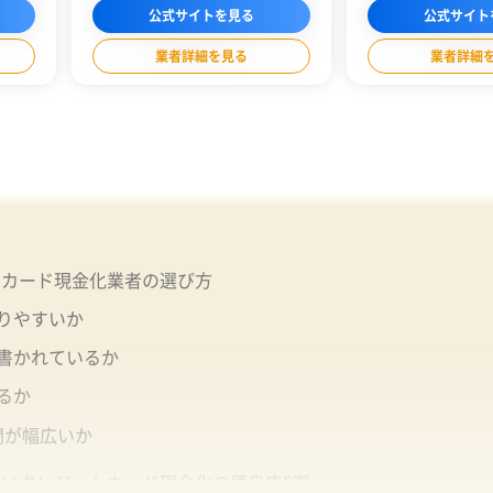
況に合
ため、現金化がバレたくない人も安心して利
員以外のパート・アルバイ
公式サイトを見る
公式サイト
。
用できるでしょう。即日振込にも対応してい
の方、収入が低い方でも
るので、素早い現金化を希望する人にも最適
です。
業者詳細を見る
業者詳細
トカード現金化業者の選び方
りやすいか
書かれているか
るか
間が幅広いか
高いクレジットカード現金化の優良店5選