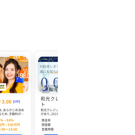
283
240
4
和光クレジッ
ANYTI
3.00
3.90
(
5件
)
(
16件
)
ト
ニタイム
は、あらかじめ決め
和光クレジットは、創業して13年の運営実績
ANYTIME
るため、手数料が一
があり、2019年の利用者数は12,150件とな
換金率5％UP
率91％・最高換金
っています。カード事故・クレーム・リスクは
ットカードの利
1
%～
98
%
換金率
85
%～
94
%
換金率
ルの換金率を誇って
一切なく、初心者からリピーターの方まで安
までのお申込
万円～
500
万円
限度額
3
万円～
500
万円
限度額
と素早い振込みが可
心して利用できます。和光クレジットでは、
換金率強化プ
9:00〜18:00
営業時間
10:00〜17:00
営業時間
す。満20歳以上満
コロナの影響で収入が減ってしまった方を対
ットカードと
件を満たせば、正社
象に、20万円以上のご利用で換金率92％を保
し、クレジッ