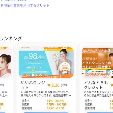
ード現金化業者を利用するメリット
ランキング
88
285
2
3
いいねクレジ
どんなときも
3.10
5件
)
(
6件
)
ット
クレジット
、最低
いいねクレジットは、最高換金率が98％と、
どんなときもクレジット
円以上の
業界最大水準となってます。最低換金率に関
られた換金率で現金化す
次回ご利
しても、70～80％台に設定する業者が多い
切かかりません。最低換金
換金率
91
%～
98.4
%
換金率
9
。ユー
中、いいねクレジットは91％と高く設定して
率98％と、業界最高レベ
万円
限度額
5
万円～
500
万円
限度額
5
おすすめ
います。換金率の高さを重視する人にいいね
います。また、最短10分
0
営業時間
09:00〜23:59
営業時間
0
化プラン
クレジットはおすすめです。また、創業して
能で、即日現金化も叶いま
プラン」
から一度もカードトラブルが発生していない
68歳以下の方でという条