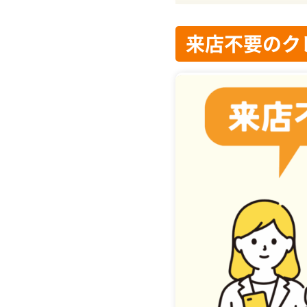
2.1
に関する優良店一
来店不要のク
2.2
1位｜オンライン
2.3
2位｜ユーウォレ
2.4
3位｜いいねクレ
2.5
4位｜プレミアム
2.6
5位｜ANYTIM
3
来店不要でクレジッ
3.1
業者のサイトから
3.2
本人確認書類の提
3.3
現金化するための
3.4
商品の購入・手続
3.5
口座に現金が振り