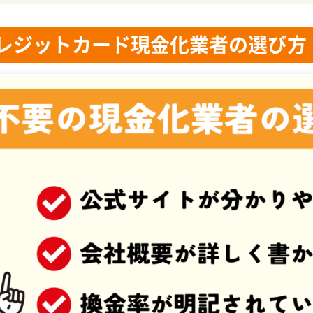
覧比較表
レジットカード現金化業者の選び方
キャッシュ｜創業18年以上の実績ある老舗の優良業者
ット｜初めてのご利用で換金率が3％アップ
ジット｜新規のお客様や他社からの乗り換えでさらに換金率ア
｜電話対応不要でスムーズに利用可能
E(エニタイム)｜換金率80％保証＆最短3分で振込対応
トカード現金化する流れ
申込み
出
商品購入の案内を受ける
きの完了連絡
込まれる