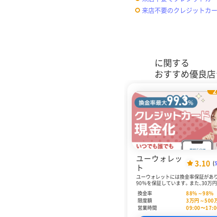
来店不要のクレジットカ
に関する
おすすめ優良店
2
1
ユーウォレッ
3.10
(
ト
ユーウォレットには換金率保証があり
90％を保証しています。また、30万
利用で換金率94％を保証し、さらに
換金率
88
%～
98
%
用時に換金率∔1％を保証しています
限度額
3
万円～
500
ウォレットは換金率を重視する人に
営業時間
09:00〜17:0
の現金化業者となっています。現金
には「パーソナルプラン」と「ビジネス