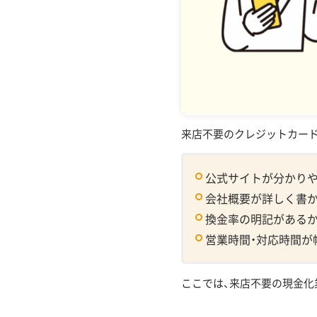
4
来店不要のクレジッ
4.1
全国どこからでも
4.2
換金率が高く必要
4.3
周囲にばれずに現
4.4
対面取引によるト
来店不要のクレジットカード
5
来店不要で現金化した
6
よくある質問
公式サイトが分かり
会社概要が詳しく書
換金率の明記がある
営業時間・対応時間が
ここでは、来店不要の現金化