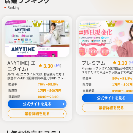
Ranking
427
2
1
2
ANYTIME(エ
プレミアム
3.10
(
4
3.30
(
8件
)
ニタイム)
Premium(プレミアム)は電話が不要な
スマホだけで申込みから振込までの全
ANYTIME(エニタイム)では、初回利用の方は
業が完結します。換金率は80％以上で
換金率5％UP・2回目以降の還元率UP・クレジ
換金率
80
%～
98.9
%
金率は98.9％と業界最高水準を実現し
ットカードの利用で換金率UP・12時～17時
ます。クレジットカードだけでなく、
換金率
70
%～
98.8
%
限度額
1
万円～
500
万
までのお申込みで換金率大幅UPなど、複数の
ルカード・ペイディ・Kyashなど、数種
換金率強化プランを提供しています。クレジ
限度額
1
万円～
500
万円
営業時間
09:00〜18:00
払いサービス現金化にも対応していま
ットカードと後払いアプリの現金化に対応
のため、クレジットカードを持ってい
営業時間
08:00〜23:00
し、クレジットカードを持っていない人も現
公式サイトを見る
も、後払いサービスを利用して現金化
金化が叶います。また、利用者数は1.5万人を
す。
公式サイトを見る
突破。顧客満足度も高くなっています。
業者詳細を見る
業者詳細を見る