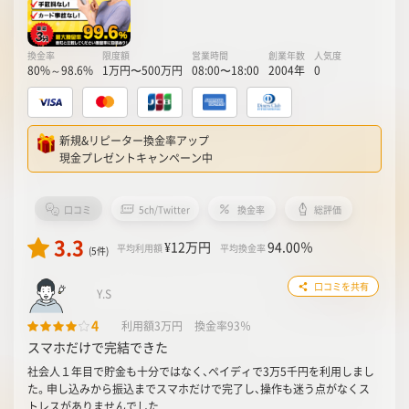
換金率
限度額
営業時間
創業年数
人気度
80%～98.6%
1万円〜500万円
08:00〜18:00
2004年
0
新規&リピーター換金率アップ
現金プレゼントキャンペーン中
口コミ
5ch/Twitter
換金率
総評価
3.3
¥12
万円
94.00
％
平均利用額
平均換金率
(5件)
口コミを共有
Y.S
4
利用額3万円
換金率93％
スマホだけで完結できた
社会人１年目で貯金も十分ではなく、ペイディで3万5千円を利用しまし
た。申し込みから振込までスマホだけで完了し、操作も迷う点がなくス
トレスがありませんでした...