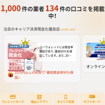
1,000
134
件の業者
件の口コミを掲載
中！
注目のキャリア決済現金化優良店
credit card
1
2
ユーウォレットには換金率
保証があり、最低90％を保
証しています。また、30万
円以上の利用で換金率94％
を保証し、さらに次回ご利
オンライン
ユーウォレット
用時に換金率∔1％を保証
10万円以上の利用で「最低換金率90％保
しています。ユーウォレッ
証」
トは換...
もっと見る
クレジットカード
後払いアプリ
ギフトカード
キャリア決済