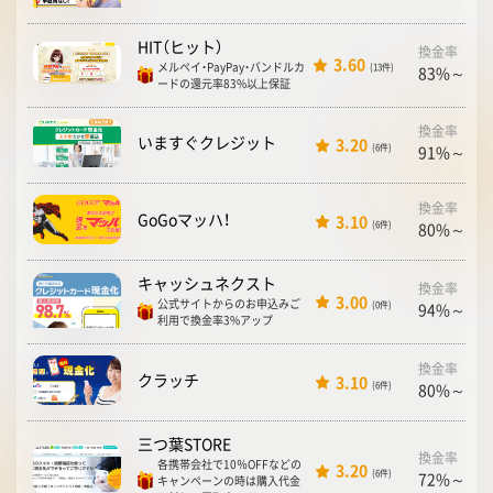
HIT（ヒット）
換金率
3.60
メルペイ・PayPay・バンドルカ
(13件)
83%～98
ードの還元率83%以上保証
換金率
いますぐクレジット
3.20
(6件)
91%～99.
換金率
GoGoマッハ！
3.10
(6件)
80%～93
キャッシュネクスト
換金率
3.00
公式サイトからのお申込みご
(0件)
94%～98.
利用で換金率3%アップ
換金率
クラッチ
3.10
(6件)
80%～90
三つ葉STORE
換金率
各携帯会社で10％OFFなどの
3.20
(6件)
72%～88
キャンペーンの時は購入代金