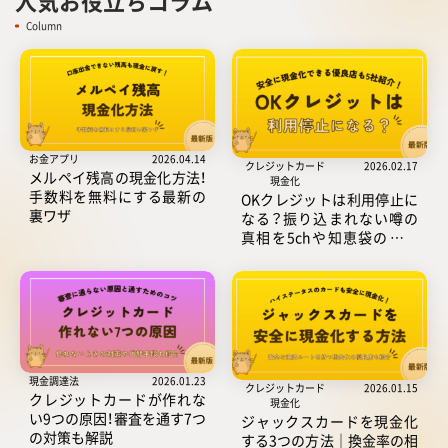
人気お役立ちコラム
Column
お金アプリ
2026.04.14
クレジットカード
2026.02.17
メルペイ残高の現金化方法！
現金化
手数料を無料にする最新の
OKクレジットは利用停止に
裏ワザ
なる？振り込まれない噂の
真相を5chや知恵袋の口コ
ミから徹底調査
現金調達法
2026.01.23
クレジットカード
2026.01.15
クレジットカードが作れな
現金化
い9つの原因！審査を通す7つ
ジャックスカードを現金化
の対策も解説
する3つの方法｜換金率の相