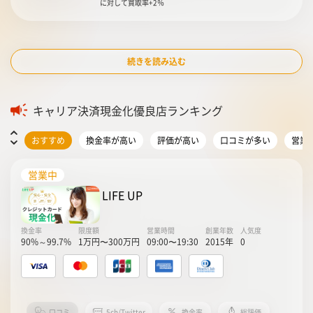
に対して買取率+2％
続きを読み込む
キャリア決済現金化優良店ランキング
おすすめ
換金率が高い
評価が高い
口コミが多い
営業
営業中
LIFE UP
換金率
限度額
営業時間
創業年数
人気度
90%～99.7%
1万円〜300万円
09:00〜19:30
2015年
0
口コミ
5ch/Twitter
換金率
総評価