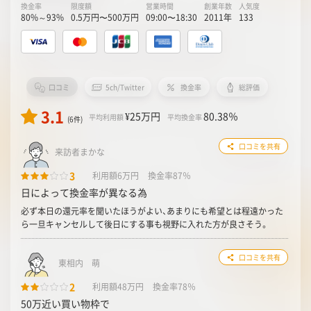
換金率
限度額
営業時間
創業年数
人気度
80%～93%
0.5万円〜500万円
09:00〜18:30
2011年
133
口コミ
5ch/Twitter
換金率
総評価
3.1
¥25
万円
80.38
％
平均利用額
平均換金率
(6件)
口コミを共有
来訪者まかな
3
利用額6万円
換金率87％
日によって換金率が異なる為
必ず本日の還元率を聞いたほうがよい、あまりにも希望とは程遠かった
ら一旦キャンセルして後日にする事も視野に入れた方が良さそう。
口コミを共有
東相内 萌
2
利用額48万円
換金率78％
50万近い買い物枠で