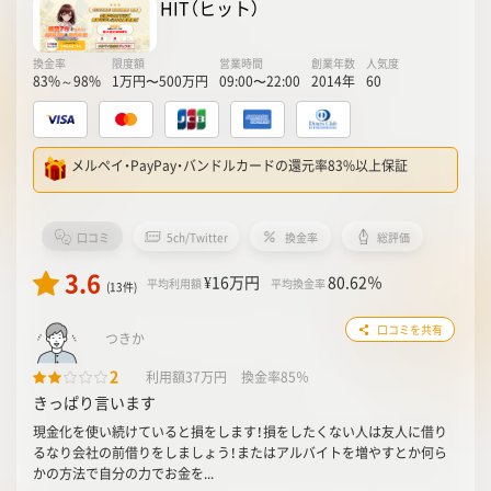
HIT（ヒット）
換金率
限度額
営業時間
創業年数
人気度
83%～98%
1万円〜500万円
09:00〜22:00
2014年
60
メルペイ・PayPay・バンドルカードの還元率83%以上保証
口コミ
5ch/Twitter
換金率
総評価
3.6
¥16
万円
80.62
％
平均利用額
平均換金率
(13件)
口コミを共有
つきか
2
利用額37万円
換金率85％
きっぱり言います
現金化を使い続けていると損をします！損をしたくない人は友人に借り
るなり会社の前借りをしましょう！またはアルバイトを増やすとか何ら
かの方法で自分の力でお金を...