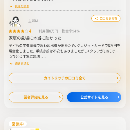
続きを読む
口コミを共有
主婦M
4
利用額8万円
換金率94％
家庭の急場に本当に助かった
子どもの学費準備で思わぬ出費が出たため、クレジットカードで8万円を
現金化しました。手続き前は不安もありましたが、スタッフがLINEで一
つひとつ丁寧に説明し...
続きを読む
カイトリッチの口コミ全て
業者詳細を見る
公式サイトを見る
営業中