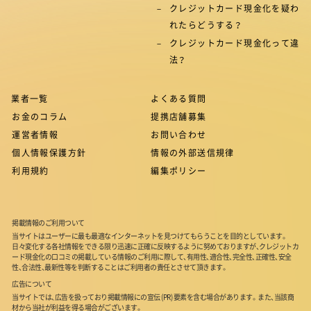
クレジットカード現金化を疑わ
れたらどうする？
クレジットカード現金化って違
法？
業者一覧
よくある質問
お金のコラム
提携店舗募集
運営者情報
お問い合わせ
個人情報保護方針
情報の外部送信規律
利用規約
編集ポリシー
掲載情報のご利用ついて
当サイトはユーザーに最も最適なインターネットを見つけてもらうことを目的としています。
日々変化する各社情報をできる限り迅速に正確に反映するように努めておりますが、クレジットカ
ード現金化の口コミの掲載している情報のご利用に際して、有用性、適合性、完全性、正確性、安全
性、合法性、最新性等を判断することはご利用者の責任とさせて頂きます。
広告について
当サイトでは、広告を扱っており掲載情報にの宣伝 (PR) 要素を含む場合があります。また、当該商
材から当社が利益を得る場合がございます。