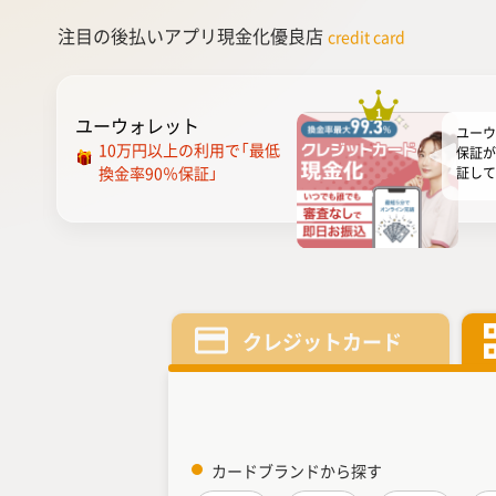
注目の後払いアプリ現金化優良店
credit card
1
ユーウォレット
ユーウ
10万円以上の利用で「最低
保証が
換金率90％保証」
証して
円以上
を保証
用時に
してい
トは換
おすす
ってい
には「
クレジットカード
「ビジ
プ...
カードブランドから探す