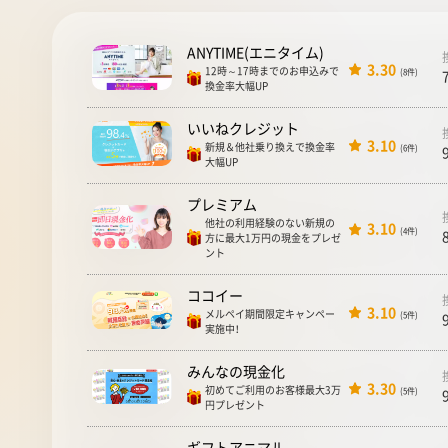
ANYTIME(エニタイム)
3.30
12時～17時までのお申込みで
(8件)
換金率大幅UP
いいねクレジット
3.10
新規＆他社乗り換えで換金率
(6件)
大幅UP
プレミアム
他社の利用経験のない新規の
3.10
(4件)
方に最大1万円の現金をプレゼ
ント
ココイー
3.10
メルペイ期間限定キャンペー
(5件)
実施中！
みんなの現金化
3.30
初めてご利用のお客様最大3万
(5件)
円プレゼント
ギフトアニマル