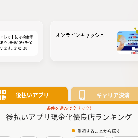
オンラインキャッシュ
ォレットには換金率
あり、最低90％を保
います。また、30万
の利用で換金率94％
し、さらに次回ご利
換金率∔1％を保証
ます。ユーウォレッ
金率を重視する人に
めの現金化業者とな
ます。現金化プラン
パーソナルプラン」と
後払いアプリ
キャリア決済
ネスプラン」の2つの
もっと見る
条件を選んでクリック！
後払いアプリ現金化
優良店ランキング
重視することから探す