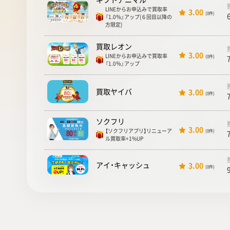
LINEからお申込みで買取率
3.00
(0件)
『1.0％』アップ(６回目以降の
方限定)
買取レオン
3.00
LINEからお申込みで買取率
(0件)
『1.0％』アップ
買取ヤイバ
3.00
(0件)
ソクフリ
3.00
【ソクフリアプリ】リニューア
(0件)
ル買取率+1%UP
アイ・キャッシュ
3.00
(0件)