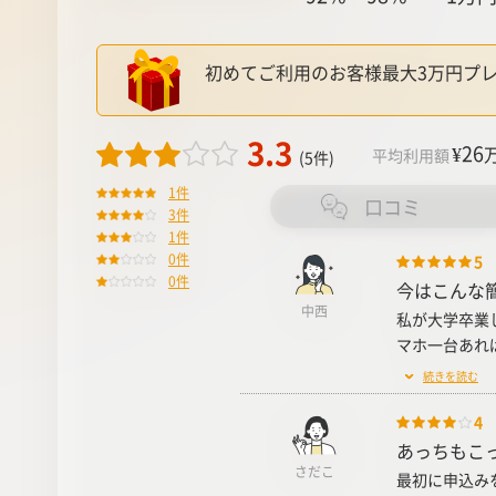
初めてご利用のお客様最大3万円プ
3.3
¥26
平均利用額
(5件)
1件
口コミ
3件
1件
0件
5
0件
今はこんな
中西
私が大学卒業
マホ一台あれば
続きを読む
4
あっちもこ
さだこ
最初に申込み