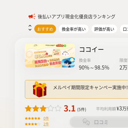
後払いアプリ現金化優良店ランキング
おすすめ
換金率が高い
評価が高い
口
ココイー
換金率
限度
90%～98.5%
2万
メルペイ期間限定キャンペー実施中！
3.1
¥3
万
平均利用額
(5件)
0件
口コミ
2件