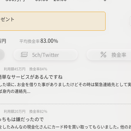
レゼント
83.00
万円
％
平均換金率
5ch/Twitter
換金率
利用額45万円
換金率84％
簡単なサービスがあるんですね
した頃に、お金を借りた事がありましたけどその時は緊急連絡先として
身内の連絡先...
利用額20万円
換金率82％
っちもは嫌だったので
をしたみんなの現金化さんにカード枠を買い取ってもらいました。他の