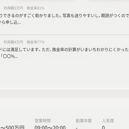
利用額3万円
換金率81％
り取りできるのがすごく助かりました。写真も送りやすいし、既読がつくの
ら申し込...
利用額4万円
換金率77％
ドには満足しています。ただ、換金率の計算がいまいちわかりにくかったで
〇〇%...
営業時間
創業年数
人気度
〜500万円
09:00〜20:00
-
0