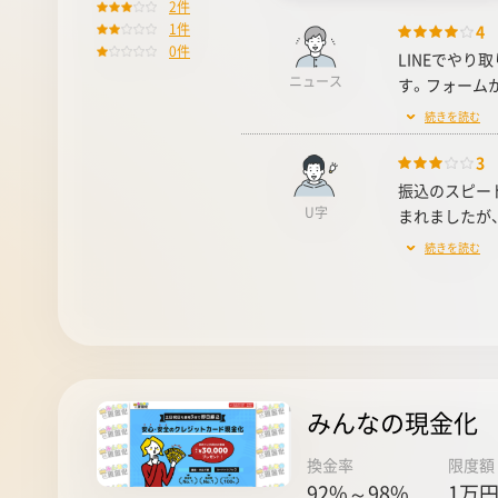
2件
1件
4
0件
LINEでや
ニュース
す。フォームか
続きを読む
3
振込のスピー
U字
まれましたが、「
続きを読む
みんなの現金化
換金率
限度額
92%～98%
1万円