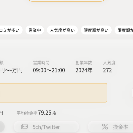
コミが多い
営業中
人気度が高い
限度額が高い
限度額
額
営業時間
創業年数
人気度
円〜-万円
09:00〜21:00
2024年
272
79.25
円
％
平均換金率
5ch/Twitter
換金率