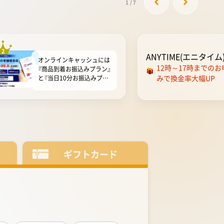
1
/
7
2
ANYTIME(エニタイム
オンラインキャッシュには
12時～17時までのお
『商品到着お振込みプラン』
みで換金率大幅UP
と『当日10分お振込みプラ
ン』と2つのプランを準備し
ています。多少時間はかか
っても換金率の高さを重視
したい人は商品到着お振込
みプランを選びましょう。
当日10分お振込みプランは
最短10分で振込まれるの
で、即日現金化も叶います。
ギフトカード
オンラインキャッシュは
18...
もっと見る