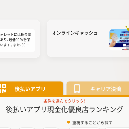
オンラインキャッシュ
ォレットには換金率
あり、最低90％を保
います。また、30万
の利用で換金率94％
し、さらに次回ご利
換金率∔1％を保証
ます。ユーウォレッ
金率を重視する人に
めの現金化業者とな
ます。現金化プラン
パーソナルプラン」と
後払いアプリ
キャリア決済
ネスプラン」の2つの
もっと見る
条件を選んでクリック！
後払いアプリ現金化
優良店ランキング
重視することから探す