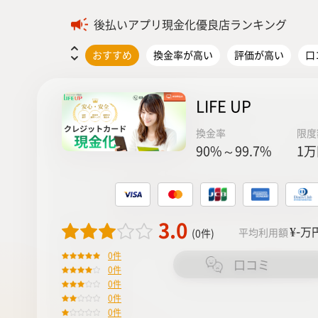
後払いアプリ現金化優良店ランキング
おすすめ
換金率が高い
評価が高い
口
LIFE UP
換金率
限度
90%～99.7%
1万
3.0
¥-
万
平均利用額
(0件)
0件
口コミ
0件
0件
0件
0件