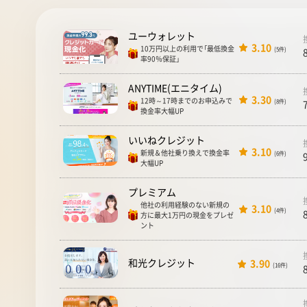
ユーウォレット
3.10
10万円以上の利用で「最低換金
(5件)
率90％保証」
ANYTIME(エニタイム)
3.30
12時～17時までのお申込みで
(8件)
換金率大幅UP
いいねクレジット
3.10
新規＆他社乗り換えで換金率
(6件)
大幅UP
プレミアム
他社の利用経験のない新規の
3.10
(4件)
方に最大1万円の現金をプレゼ
ント
和光クレジット
3.90
(16件)