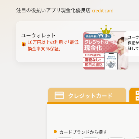
注目の後払いアプリ現金化優良店
credit card
1
ユーウォレット
ユーウ
10万円以上の利用で「最低
保証が
換金率90％保証」
証して
円以上
を保証
用時に
してい
トは換
おすす
ってい
には「
クレジットカード
「ビジ
プ...
カードブランドから探す