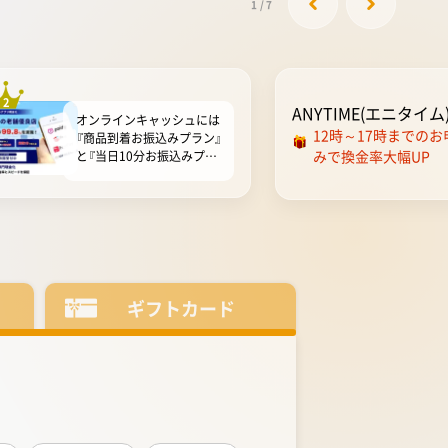
1
/
7
2
ANYTIME(エニタイム
オンラインキャッシュには
12時～17時までのお
『商品到着お振込みプラン』
みで換金率大幅UP
と『当日10分お振込みプラ
ン』と2つのプランを準備し
ています。多少時間はかか
っても換金率の高さを重視
したい人は商品到着お振込
みプランを選びましょう。
当日10分お振込みプランは
最短10分で振込まれるの
で、即日現金化も叶います。
ギフトカード
オンラインキャッシュは
18...
もっと見る