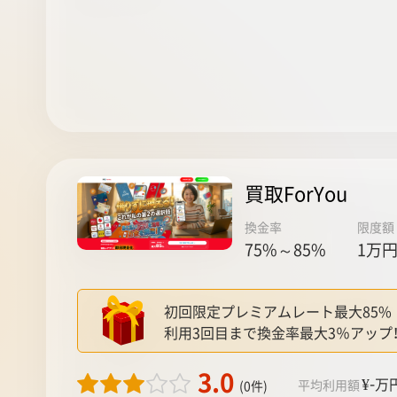
買取ForYou
換金率
限度額
75%～85%
1万円
初回限定プレミアムレート最大85%
利用3回目まで換金率最大3％アップ
3.0
¥-
万
平均利用額
(0件)