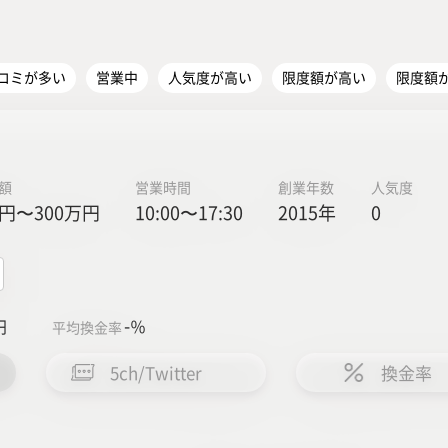
コミが多い
営業中
人気度が高い
限度額が高い
限度額
額
営業時間
創業年数
人気度
円〜300万円
10:00〜17:30
2015年
0
-
円
％
平均換金率
5ch/Twitter
換金率