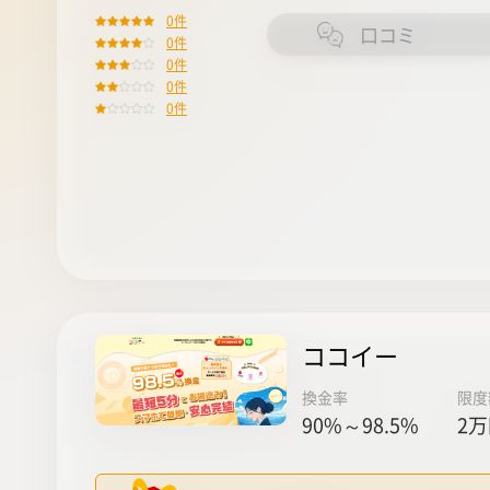
0件
口コミ
0件
0件
0件
0件
ココイー
換金率
限度
90%～98.5%
2万