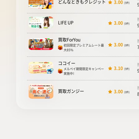
どんなときもクレジット
3.00
(5件)
LIFE UP
3.00
(0件)
買取ForYou
3.00
初回限定プレミアムレート最
(0件)
大85%
ココイー
3.10
メルペイ期間限定キャンペー
(5件)
実施中！
買取ガンジー
3.00
(0件)